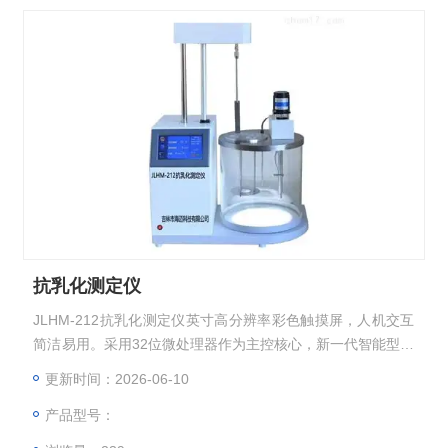
抗乳化测定仪
JLHM-212抗乳化测定仪英寸高分辨率彩色触摸屏，人机交互
简洁易用。采用32位微处理器作为主控核心，新一代智能型操
作系统。采用高精度Pt100温度传感器，PID自动控温，温度
更新时间：2026-06-10
曲线实时显示。搅拌桨升降、搅拌、控温、计时等自动进行；
产品型号：
搅拌结束自动升起。