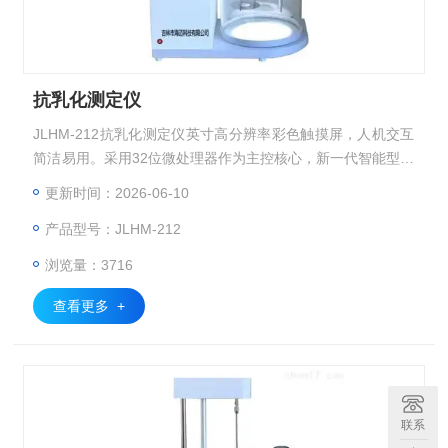
抗乳化测定仪
JLHM-212抗乳化测定仪英寸高分辨率彩色触摸屏，人机交互
简洁易用。采用32位微处理器作为主控核心，新一代智能型操
作系统。采用高精度Pt100温度传感器，PID自动控温，温度
更新时间：2026-06-10
曲线实时显示。搅拌桨升降、搅拌、控温、计时等自动进行；
产品型号：JLHM-212
搅拌结束自动升起。
浏览量：3716
查看更多 +
联系