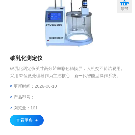
顶部
破乳化测定仪
破乳化测定仪英寸高分辨率彩色触摸屏，人机交互简洁易用。
采用32位微处理器作为主控核心，新一代智能型操作系统。采
用高精度Pt100温度传感器，PID自动控温，温度曲线实时显
更新时间：2026-06-10
示。搅拌桨升降、搅拌、控温、计时等自动进行；搅拌结束自
产品型号：
动升起。
浏览量：161
查看更多 +