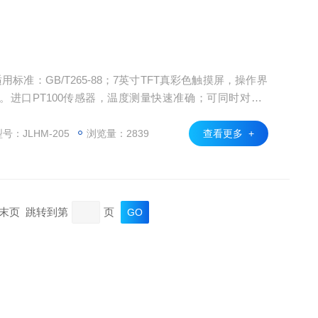
适用标准：GB/T265-88；7英寸TFT真彩色触摸屏，操作界
进口PT100传感器，温度测量快速准确；可同时对（4
温、自动记时、自动计算、等过程自动完成；用户可另选
号：JLHM-205
浏览量：2839
查看更多 +
页 末页 跳转到第
页