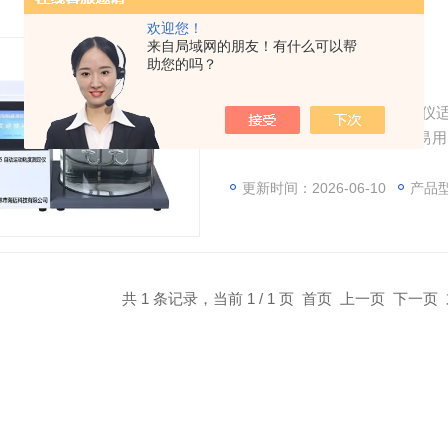
欢迎您！
来自局域网的朋友！有什么可以帮
助您的吗？
自动运动粘度测定仪
JLHM-205自动运动粘度测定仪
面图文并茂，人机交互简洁易用。
孔）试样进行异步测定；自动恒
够配制冷设备，进行低温测定。
更新时间：2026-06-10
产品型
共 1 条记录，当前 1 / 1 页 首页 上一页 下一