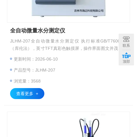
全自动微量水分测定仪
JLHM-207全自动微量水分测定仪 执行标准GB/T7600-87
联系
（库伦法），英寸TFT真彩色触摸屏，操作界面图文并茂，人
机交互简洁易用。采用32位微处理器作为主控核心，新一代智
更新时间：2026-06-10
顶部
能型操作系统。采用程序控制，直接重显示屏上调整搅拌速
产品型号：JLHM-207
度，稳定速度快，精度高，分析低含量样品，灵敏度高，自动
检测、打印实验结果。
浏览量：3568
查看更多 +