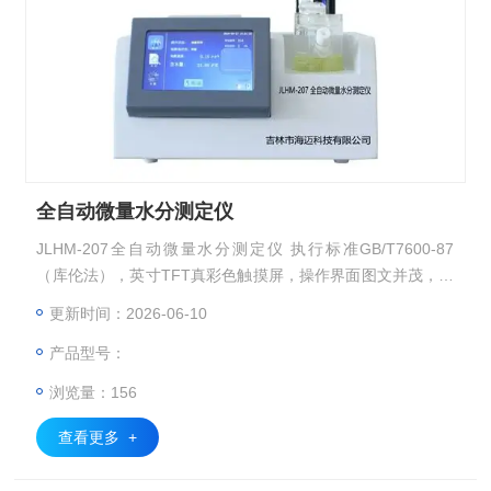
全自动微量水分测定仪
JLHM-207全自动微量水分测定仪 执行标准GB/T7600-87
（库伦法），英寸TFT真彩色触摸屏，操作界面图文并茂，人
机交互简洁易用。采用32位微处理器作为主控核心，新一代智
更新时间：2026-06-10
能型操作系统。采用程序控制，直接重显示屏上调整搅拌速
产品型号：
度，稳定速度快，精度高，分析低含量样品，灵敏度高，自动
检测、打印实验结果。
浏览量：156
查看更多 +