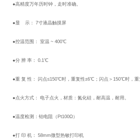
●高精度万年历时钟，走时准确。
●显 示： 7寸液晶触摸屏
●控温范围： 室温 ~ 400℃
●分 辨 率： 0.1℃
●重 复 性： 闪点≤150℃时，重复性±6℃；闪点＞150℃时，重
●点火方式： 电子点火，材质：氮化硅，耐高温，耐用。
●温度检测：铂电阻（Pt100Ω）
●打 印 机： 58mm微型热敏打印机