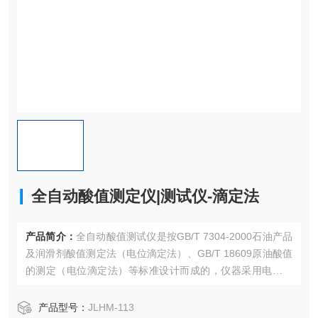
全自动酸值测定仪|测试仪-滴定法
产品简介：
全自动酸值测试仪是按GB/T 7304-2000石油产品
及润滑剂酸值测定法（电位滴定法）、GB/T 18609原油酸值
的测定（电位滴定法）等标准设计而成的，仪器采用电位滴
定法对滴定终点进行自动判别并自动计算出结果。该仪器适
用于石化行业测定原油、石油产品、润滑剂等多种样品中酸
产品型号：
JLHM-113