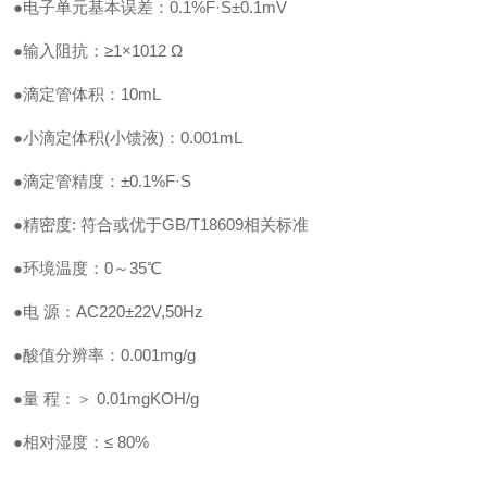
●电子单元基本误差：0.1%F·S±0.1mV
●输入阻抗：≥1×1012 Ω
●滴定管体积：10mL
●小滴定体积(小馈液)：0.001mL
●滴定管精度：±0.1%F·S
●精密度: 符合或优于GB/T18609相关标准
●环境温度：0～35℃
●电 源：AC220±22V,50Hz
●酸值分辨率：0.001mg/g
●量 程：＞ 0.01mgKOH/g
●相对湿度：≤ 80%