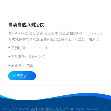
自动自然点测定仪
JLHM-217自动自然点测定仪本仪器是根据GBT 5332-2007
可燃液体和气体引燃温度试验方法要求设计制造的，用来测定
可燃液体和气体引燃温度。本仪器采用 的控温方式，三段温
更新时间：2026-06-10
度自动控温，自动完成抗燃油自燃点的测定，具有到达预设置
产品型号：JLHM-217
自燃点后自动恒温、自动进样、自动计时、自动检测自燃点、
自动清洗、结果自动打印功能。
浏览量：1788
查看更多 +
Copyright © 2026吉林市海迈科技有限公司 All Rights Reserved 工