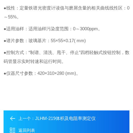
●线性：定量铁谱光密度计读值与磨屑含量的相关曲线线性区：0
～55%。
●适用油样：适用油样污染度范围：0～3000ppm。
●谱片参数：玻璃基片：55×55×0.17( mm)
●控制方式：“制谱、清洗、甩干、停止”四档轻触式按钮控制，数
码管显示实时转速和运行时间。
●仪器尺寸参数：420×310×280 (mm)。
JLHM-219体积及电阻率测定仪
上一个：
返回列表