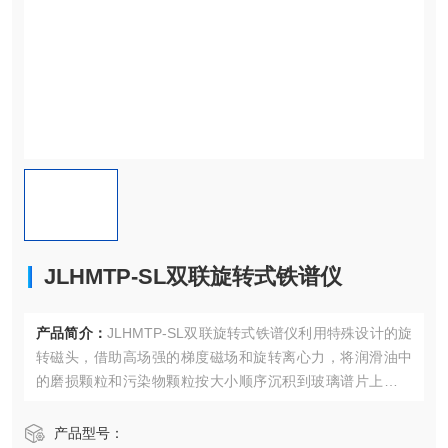
JLHMTP-SL双联旋转式铁谱仪
产品简介：
JLHMTP-SL双联旋转式铁谱仪利用特殊设计的旋
转磁头，借助高场强的梯度磁场和旋转离心力，将润滑油中
的磨损颗粒和污染物颗粒按大小顺序沉积到玻璃谱片上，然
后再借助显微镜对其进行颗粒尺寸、形貌、浓度和成分的分
析，确定出机器设备的磨损程度、磨损部位和磨损类型，从
产品型号：