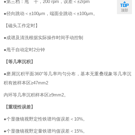
●第三档：甩 干，200 rpm，误差＜±2rpm
顶部
●径向跳动＜±100μm，端面全跳动＜±100μm。
【磁头工作定时】
●成谱及清洗根据实际操作时间手动控制
●甩干自动定时2分钟
【等几率沉积】
●磨屑沉积平面360°等几率均匀分布，基本无重叠现象等几率沉
积有效样本区≥47mm2
内环等几率沉积样本区≥9mm2。
【重现性误差】
●个显微镜视野定性铁谱均值误差＜10%。
●个显微镜视野定量铁谱均值误差＜15%。