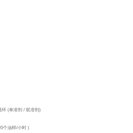
测试循环 (单溶剂 / 双溶剂)
 约20个油样/小时 )