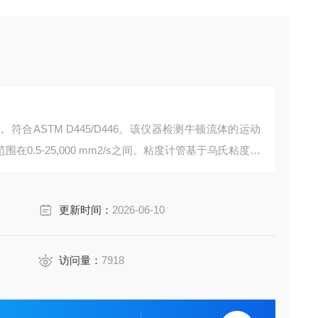
， 符合ASTM D445/D446。该仪器检测牛顿流体的运动
0.5-25,000 mm2/s之间。粘度计管基于乌氏粘度计
从1到100mm2/s）。操作简单环保，只需要8-10毫升
单溶剂或双溶剂清洗。
更新时间：
2026-06-10
访问量：
7918