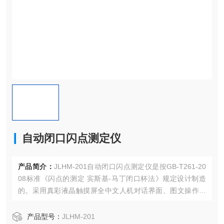
自动闭口闪点测定仪
产品简介：
JLHM-201自动闭口闪点测定仪是按GB-T261-20
08标准《闪点的测定 宾斯基-马丁闭口杯法》规定设计制造
的。采用真彩液晶触摸屏全中文人机对话界面、图文操作式
输入、技术 ，操作简便。仪器采用无气源电子点火，高灵敏
度闪火检测模块，测试过程全程自动化，具有过温保护和防
产品型号：
JLHM-201