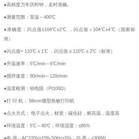
●高精度万年历时钟，走时准确。
●测量范围：室温～400℃
●准确度：闪点值≤104℃±2℃ ，闪点值＞104℃±4℃（国家标
准）
●闪点值< 110℃ ± 1℃ ，闪点值 ≥ 110℃ ± 2℃（标准）
●升温速率：5℃/min～6℃/min
●搅拌速度：90r/min～120r/min
●温度检测：铂电阻（Pt100Ω）
●打 印 机： 58mm微型热敏打印机
●点火方式： 电子点火，材质：碳化硅，耐高温，温度高
●环境温度：5℃～40℃；环境湿度：≤85%
●电 源：AC220V±10% 50Hz±5%；功 率：≤300W