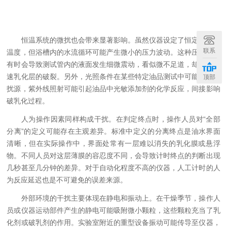
恒温系统的微扰也会带来显著影响。虽然仪器设定了恒定的测试
联系
温度，但浴槽内的水流循环可能产生微小的压力波动。这种压力变化
有时会导致测试管内的液面发生细微震动，看似微不足道，却可能加
速乳化层的破裂。另外，光照条件在某些特定油品测试中可能成为干
顶部
扰源，紫外线照射可能引起油品中光敏添加剂的化学反应，间接影响
破乳化过程。
人为操作因素同样构成干扰。在判定终点时，操作人员对“全部
分离”的定义可能存在主观差异。标准中定义的分离终点是油水界面
清晰，但在实际操作中，界面处常有一层难以消失的乳化膜或悬浮
物。不同人员对这层薄膜的容忍度不同，会导致计时终点的判断出现
几秒甚至几分钟的差异。对于自动化程度不高的仪器，人工计时的人
为反应延迟也是不可避免的误差来源。
外部环境的干扰主要体现在静电和振动上。在干燥季节，操作人
员或仪器运动部件产生的静电可能吸附微小颗粒，这些颗粒充当了乳
化剂或破乳剂的作用。实验室附近的重型设备振动可能传导至仪器，