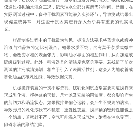
仪
通过模拟油水混合工况，记录油水全部分离所需的时间。然而，在
实际测试过程中，多种干扰因素可能潜入实验环节，导致测试结果出
现偏差或异常，对这些干扰因素进行深入分析具有重要的现实意
义。
样品制备过程中的干扰最为常见。标准方法要求将蒸馏水或缓冲
溶液与油品按特定比例混合。如果水质不纯，含有离子杂质或微生
物，会改变水相的表面张力，影响油水界面的相互作用，从而加速或
延缓破乳过程。此外，移液器具的清洁度也至关重要。若残留了前次
测试的油污或清洗剂，相当于引入了表面活性剂，这会人为地改善或
恶化油品的破乳性能，导致数据失真。
机械搅拌装置的干扰不容忽视。破乳化测试通常需要高速搅拌来
形成乳化液。搅拌浆的形状、尺寸以及安装的同轴度，都会影响产生
的剪切力和涡流状态。如果搅拌浆偏心运转，会产生不规则的湍流，
导致形成的乳化液状态不稳定，重复性变差。搅拌轴的密封性能也是
一个隐患，若密封不严，空气可能混入形成气泡，附着在油水界面，
阻碍水滴的聚结沉降。