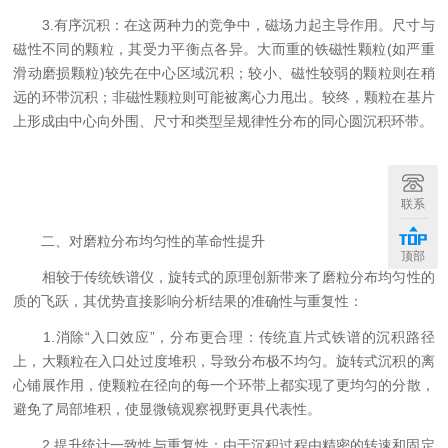
3.有序沉积：在这两种力的竞争中，磁场力起主导作用。尺寸与
磁性不同的颗粒，其受力平衡点各异。大而重的铁磁性颗粒(如严重
滑动磨损颗粒)较先在中心区域沉积；较小、磁性较弱的颗粒则在稍
远的环带沉积；非磁性颗粒则可能被离心力甩出。较终，颗粒在基片
上形成由中心向外围、尺寸和类型呈规律性分布的同心圆沉积环带。
联系
二、对磨粒分布均匀性的革命性提升
顶部
相较于传统铁谱仪，旋转式的原理创新带来了磨粒分布均匀性的
质的飞跃，其优势直接影响分析结果的准确性与重复性：
1.消除“入口效应”，分布更合理：传统直片式铁谱的沉积路径
上，大颗粒在入口处过度堆积，导致分布极不均匀。旋转式沉积的离
心铺展作用，使颗粒在径向的每一个环带上都实现了更均匀的分散，
避免了局部堆积，使显微镜观察视野更具代表性。
2.提升统计一致性与重复性：由于沉积过程由精密的转速和固定