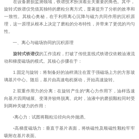
在设备磨损监测领域，铁谱技术扮演着至关重要的角色。其中，
旋转式铁谱仪凭借其独特的磨粒分离方式，显著提升了分析的效率和
一致性。其核心奥秘，在于利用离心沉降与磁力共同作用的沉积原
理，这一原理从根本上决定了磨粒的分布特性，并带来了更优的均匀
性。
一、离心与磁场协同的沉积原理
旋转式铁谱仪
的工作流程，打破了传统直线式铁谱仪依赖油液流
动和梯度磁场的模式。其核心步骤在于：
1.固定与旋转：将制备好的油样滴注在置于强磁场上方的方形玻
璃基片中心。随后，基片由高速电机驱动，开始高速旋转。
2.双重作用力的分离：在旋转产生的*离心力作用下，油样迅速
向基片四周铺展、变薄并较终脱离。此时，油液中的磨损颗粒同时受
到两种关键力的作用：
◦离心力：试图将颗粒沿径向向外抛洒。
◦高梯度磁场力：垂直于基片表面，将铁磁性及顺磁性颗粒牢牢
吸附在基片表面。